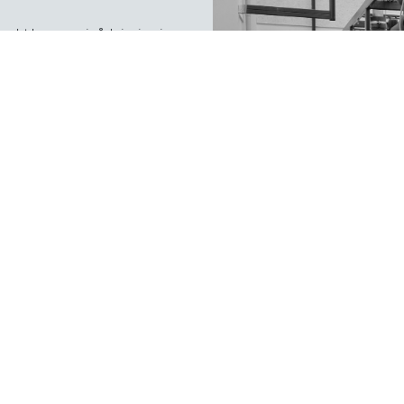
kt leverer vi rådgivning i
ilknyttet en fast rådgiver,
.
enkeltstående løsninger. I
er ind i dit fjernvarmeselskab.
iver mening på den lange
et en loyal sparringspartner,
forventninger til. Og med vores
e forventninger.
este viden og nyeste