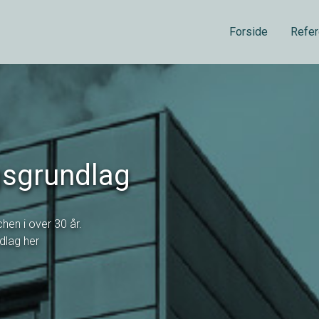
Forside
Refer
gsgrundlag
chen i over 30 år.
ndlag her